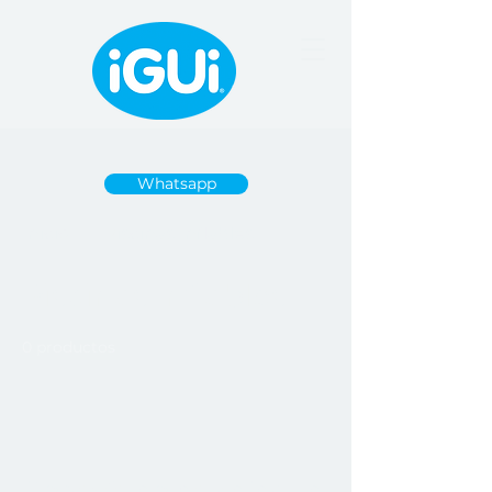
Whatsapp
Inicio
Piscinas Inflables
Piscinas Inflables
0 productos
Todavía no hay ningún